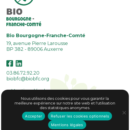
Bio Bourgogne-Franche-Comté
19, avenue Pierre Larousse
BP 382 - 89006 Auxerre
03.86.72.92.20
biobfc@biobfc.org
Mentions légales
Plan du site
Nous utilisons des cookies pour vous garantir la
meilleure expérience sur notre site web et l'utilisation
des statistiques anonymes.
Mentions légales
Plan du site
Accepter
Refuser les cookies optionnels
Création site internet
Mentions légales