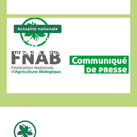
Actualité nationale
CP FNAB – Une loi rétrograde
adoptée, aucune réponse aux 5 vraies
urgences agricoles