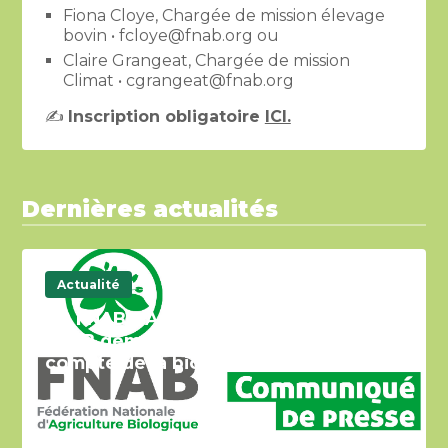
Fiona Cloye, Chargée de mission élevage
bovin • fcloye@fnab.org ou
Claire Grangeat, Chargée de mission
Climat • cgrangeat@fnab.org
✍️
Inscription obligatoire
ICI.
Dernières actualités
Actualité
CP FNAB – Adaptation climatique, la
FNAB demande une meilleure prise en
compte de la bio